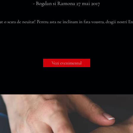
- Bogdan si Ramona 27 mai 2017
at o seara de neuitat! Pentru asta ne inclinam in fata voastra, dragii nostri 
Vezi evenimentul