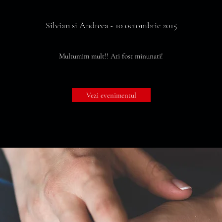
Silvian si Andreea - 10 octombrie 2015
Multumim mult!! Ati fost minunati!
Vezi evenimentul