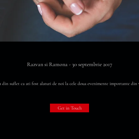
Razvan si Ramona - 30 septembrie 2017
din suflet ca ati fost alaturi de noi la cele doua evenimente importante din v
Get in Touch