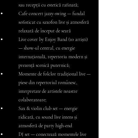
sau recepții cu estetică rafinată;
Cafe concert jazzy-swing — fundal
sofisticat cu saxofon live și atmosferă
relaxată de început de seară
Live cover by Enjoy Band (10 artiști)
— show-ul central, cu energie
internațională, repertoriu modern și
prezență scenică puternică;
Momente de folclor tradițional live —
piese din repertoriul românesc,
interpretate de artistele noastre
colaboratoare;
Sax & violin club set — energie
ridicată, cu sound live intens și
atmosferă de party high-end
​DJ set — conectează momentele live