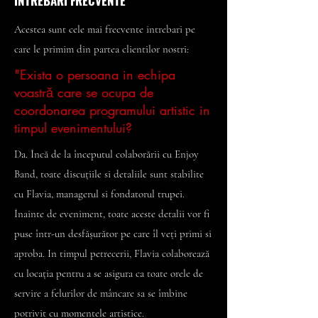
INTREBARI FRECVENTE
Acestea sunt cele mai frecvente intrebari pe
care le primim din partea clientilor nostri:
"Exista o persoana in echipa
voastră care se ocupa de
coordonarea programului artistic in
timpul evenimentului?
Da. Încă de la începutul colaborării cu Enjoy
Band, toate discuțiile si detaliile sunt stabilite
cu Flavia, managerul si fondatorul trupei.
Înainte de eveniment, toate aceste detalii vor fi
puse într-un desfășurător pe care îl veți primi si
aproba. In timpul petrecerii, Flavia colaborează
cu locația pentru a se asigura ca toate orele de
servire a felurilor de mâncare sa se îmbine
potrivit cu momentele artistice.