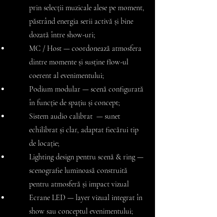
prin selecții muzicale alese pe moment,
păstrând energia serii activă și bine
dozată între show-uri;
MC / Host — coordonează atmosfera
dintre momente și susține flow-ul
coerent al evenimentului;
Podium modular — scenă configurată
în funcție de spațiu și concept;
Sistem audio calibrat — sunet
echilibrat și clar, adaptat fiecărui tip
de
locație;
Lighting design pentru scenă & ring —
scenografie luminoasă construită
pentru atmosferă și impact vizual
Ecrane LED — layer vizual integrat în
show sau conceptul evenimentului;