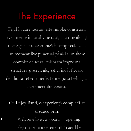
The Experience
Felul în care lucrăm este simplu: construim
evenimente în jurul vibe-ului, al oamenilor și
al energiei care se creează în timp real. De la
un moment live punctual până la un show
complet de seară, calibrăm împreună
structura și serviciile, astfel încât fiecare
detaliu să reflecte perfect direcția și feeling-ul
evenimentului vostru.
Cu Enjoy Band, o experiență completă se
traduce prin:
​Welcome live cu vioară — opening
elegant pentru ceremonii în aer liber