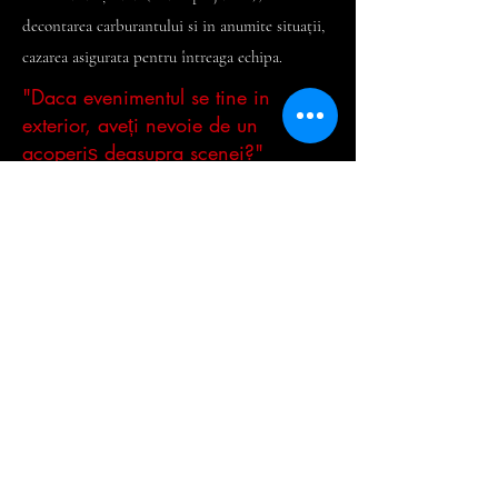
decontarea carburantului si in anumite situații,
cazarea asigurata pentru întreaga echipa.
"Daca evenimentul se tine in
exterior, aveți nevoie de un
acoperiș deasupra scenei?"
Raspunsul
scurt, DA.
Luam in calcul faptul ca in zilele toride de vara,
temperaturile crescute pot afecta durata
montajului. Un echipament supraincalzit se
poate deteriora, ceea ce implica un risc mai
mare de a nu funcționa in timpul
evenimentului. Daca temperatura nu este
ridicată, trebuie sa luam in calcul posibile
precipitații (ploaie). Montajul durează câteva
ore, iar pentru a muta întreg echipamentul din