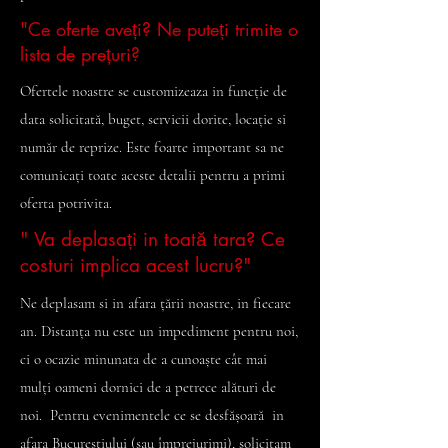
"Ce oferte aveți? Ne puteți trimite o
lista de prețuri?
Ofertele noastre se customizeaza in funcție de
data solicitată, buget, servicii dorite, locație si
număr de reprize. Este foarte important sa ne
comunicați toate aceste detalii pentru a primi
oferta potrivita.
" Va deplasați in toată tara? Ce
costuri implica acest lucru?"
Ne deplasam si in afara țării noastre, in fiecare
an. Distanța nu este un impediment pentru noi,
ci o ocazie minunata de a cunoaște cât mai
mulți oameni dornici de a petrece alături de
noi. Pentru evenimentele ce se desfășoară in
afara Bucureștiului (sau împrejurimi), solicitam